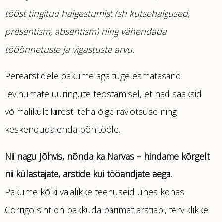
tööst tingitud haigestumist (sh kutsehaigused,
presentism, absentism) ning vähendada
tööõnnetuste ja vigastuste arvu.
Perearstidele pakume aga tuge esmatasandi
levinumate uuringute teostamisel, et nad saaksid
võimalikult kiiresti teha õige raviotsuse ning
keskenduda enda põhitööle.
Nii nagu Jõhvis, nõnda ka Narvas – h
indame kõrgelt
nii külastajate, arstide kui tööandjate aega.
Pakume kõiki vajalikke teenuseid ühes kohas.
Corrigo siht on pakkuda parimat arstiabi, terviklikke