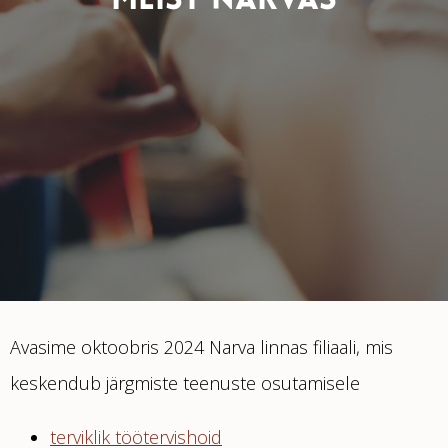
MEIST NARVAS
Avasime oktoobris 2024 Narva linnas filiaali, mis
keskendub järgmiste teenuste osutamisele
terviklik töötervishoid