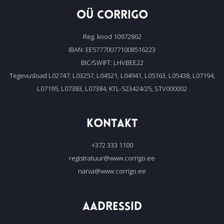
OÜ CORRIGO
Reg. kood 10972862
IBAN: EE577700771008516223
BIC/SWIFT: LHVBEE22
Tegevusload L02747, L03257, L04521, L04941, L05163, L05438, L07194,
L07195, L07383, L07384, KTL-523424/25, STV000002
KONTAKT
+372 333 1100
registratuur@www.corrigo.ee
narva@www.corrigo.ee
AADRESSID