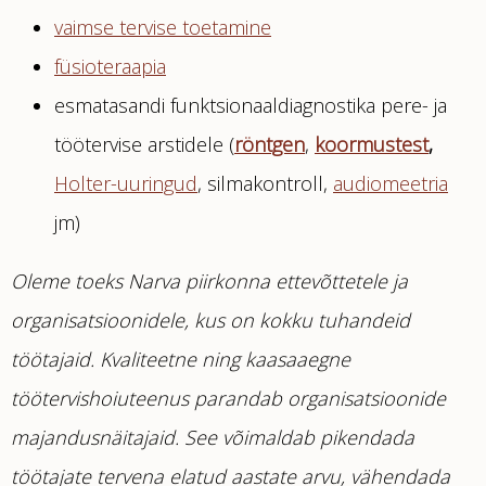
vaimse tervise toetamine
füsioteraapia
esmatasandi funktsionaaldiagnostika pere- ja
töötervise arstidele (
röntgen
,
koormustest
,
Holter-uuringud
, silmakontroll,
audiomeetria
jm)
Oleme toeks Narva piirkonna ettevõttetele ja
organisatsioonidele, kus on kokku tuhandeid
töötajaid. Kvaliteetne ning kaasaaegne
töötervishoiuteenus parandab organisatsioonide
majandusnäitajaid. See võimaldab pikendada
töötajate tervena elatud aastate arvu, vähendada