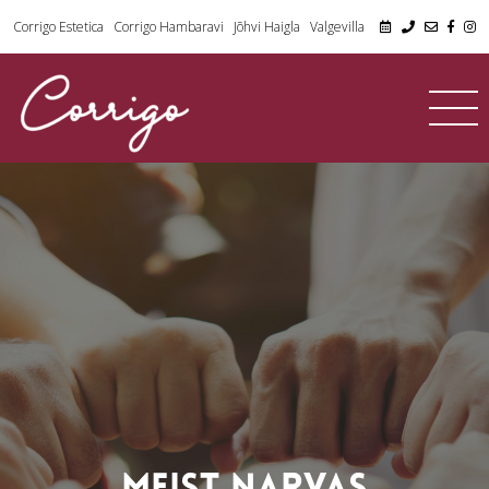
Corrigo Estetica
Corrigo Hambaravi
Jõhvi Haigla
Valgevilla