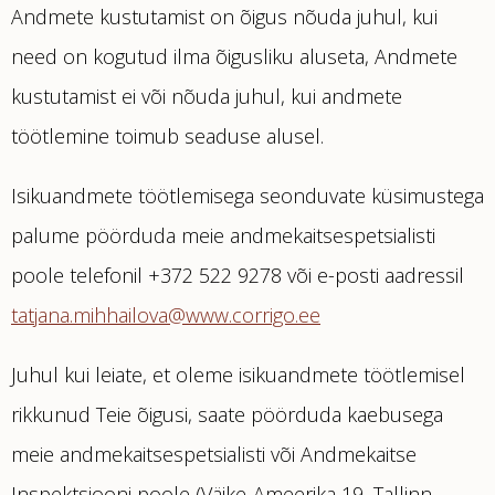
Andmete kustutamist on õigus nõuda juhul, kui
need on kogutud ilma õigusliku aluseta, Andmete
kustutamist ei või nõuda juhul, kui andmete
töötlemine toimub seaduse alusel.
Isikuandmete töötlemisega seonduvate küsimustega
palume pöörduda meie andmekaitsespetsialisti
poole telefonil +372 522 9278 või e-posti aadressil
tatjana.mihhailova@www.corrigo.ee
Juhul kui leiate, et oleme isikuandmete töötlemisel
rikkunud Teie õigusi, saate pöörduda kaebusega
meie andmekaitsespetsialisti või Andmekaitse
Inspektsiooni poole (Väike-Ameerika 19, Tallinn