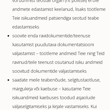
või uurimist teostav organ (nt politsei) ei ole
andmete edastamist keelanud, lisaks töötleme
Teie isikuandmeid patsiendiga seotud teabe
edastamiseks
soovite enda ravidokumentide/teenuse
kasutamist puudutava dokumentatsiooni
väljastamist – töötleme andmeid Teie ning Teid
ravinud/teile teenust osutanud isiku andmeid
soovitud dokumentide väljastamiseks
saadate meile teabenõude, selgitustaotluse,
märgukirja või kaebuse – kasutame Teie
isikuandmeid kaebuses toodud asjaolude
väljaselgitamiseks ja kirjale vastamiseks. Kui