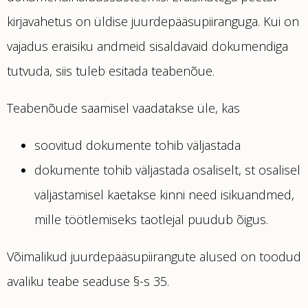
kirjavahetus on üldise juurdepääsupiiranguga. Kui on
vajadus eraisiku andmeid sisaldavaid dokumendiga
tutvuda, siis tuleb esitada teabenõue.
Teabenõude saamisel vaadatakse üle, kas
soovitud dokumente tohib väljastada
dokumente tohib väljastada osaliselt, st osalisel
väljastamisel kaetakse kinni need isikuandmed,
mille töötlemiseks taotlejal puudub õigus.
Võimalikud juurdepääsupiirangute alused on toodud
avaliku teabe seaduse §-s 35.