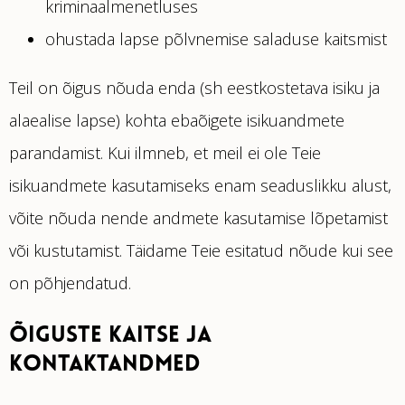
kriminaalmenetluses
ohustada lapse põlvnemise saladuse kaitsmist
Teil on õigus nõuda enda (sh eestkostetava isiku ja
alaealise lapse) kohta ebaõigete isikuandmete
parandamist. Kui ilmneb, et meil ei ole Teie
isikuandmete kasutamiseks enam seaduslikku alust,
võite nõuda nende andmete kasutamise lõpetamist
või kustutamist. Täidame Teie esitatud nõude kui see
on põhjendatud.
ÕIGUSTE KAITSE JA
KONTAKTANDMED