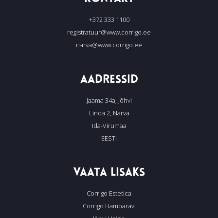
+372 333 1100
registratuur@www.corrigo.ee
narva@www.corrigo.ee
AADRESSID
Jaama 34a, Jõhvi
Linda 2, Narva
Ida-Virumaa
EESTI
VAATA LISAKS
Corrigo Estetica
Corrigo Hambaravi