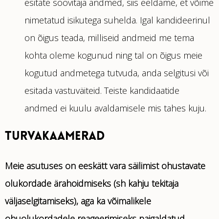
esitate soovitaja andmed, siis eeldame, et võime
nimetatud isikutega suhelda. Igal kandideerinul
on õigus teada, milliseid andmeid me tema
kohta oleme kogunud ning tal on õigus meie
kogutud andmetega tutvuda, anda selgitusi või
esitada vastuväiteid. Teiste kandidaatide
andmed ei kuulu avaldamisele mis tahes kuju.
TURVAKAAMERAD
Meie asutuses on eeskätt vara säilimist ohustavate
olukordade ärahoidmiseks (sh kahju tekitaja
väljaselgitamiseks), aga ka võimalikele
ohuolukordadele reageerimiseks paigaldatud