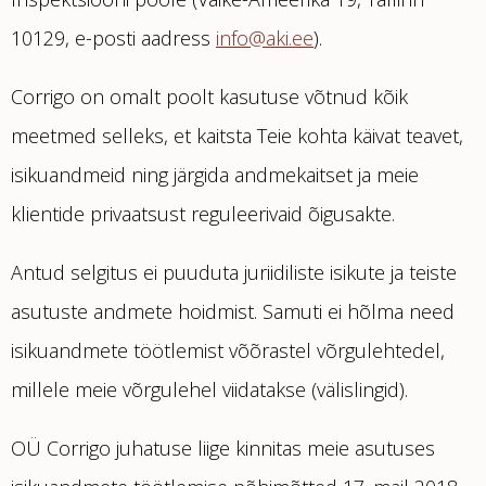
10129, e-posti aadress
info@aki.ee
).
Corrigo on omalt poolt kasutuse võtnud kõik
meetmed selleks, et kaitsta Teie kohta käivat teavet,
isikuandmeid ning järgida andmekaitset ja meie
klientide privaatsust reguleerivaid õigusakte.
Antud selgitus ei puuduta juriidiliste isikute ja teiste
asutuste andmete hoidmist. Samuti ei hõlma need
isikuandmete töötlemist võõrastel võrgulehtedel,
millele meie võrgulehel viidatakse (välislingid).
OÜ Corrigo juhatuse liige kinnitas meie asutuses