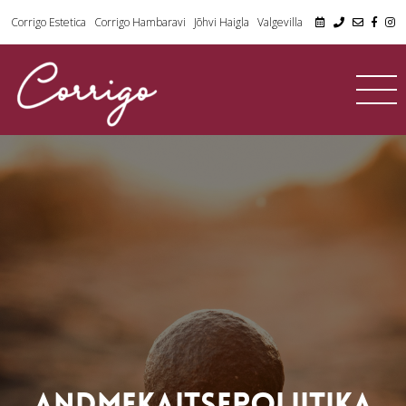
Corrigo Estetica
Corrigo Hambaravi
Jõhvi Haigla
Valgevilla