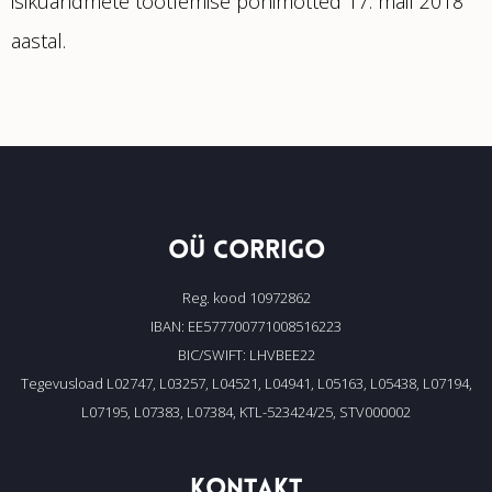
isikuandmete töötlemise põhimõtted 17. mail 2018
aastal.
OÜ CORRIGO
Reg. kood 10972862
IBAN: EE577700771008516223
BIC/SWIFT: LHVBEE22
Tegevusload L02747, L03257, L04521, L04941, L05163, L05438, L07194,
L07195, L07383, L07384, KTL-523424/25, STV000002
KONTAKT