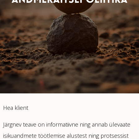
ANDMEKAITSEPOLIITIKA
Hea klient
Järgnev teave on informatiivne ning annab ülevaate
isikuandmete töötlemise alustest ning protsessist