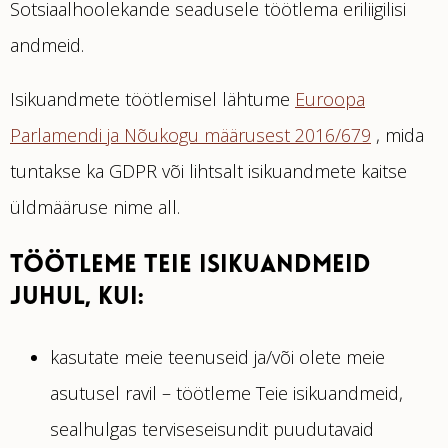
Sotsiaalhoolekande seadusele töötlema eriliigilisi
andmeid.
Isikuandmete töötlemisel lähtume
Euroopa
Parlamendi ja Nõukogu määrusest 2016/679
, mida
tuntakse ka GDPR või lihtsalt isikuandmete kaitse
üldmääruse nime all.
TÖÖTLEME TEIE ISIKUANDMEID
JUHUL, KUI:
kasutate meie teenuseid ja/või olete meie
asutusel ravil – töötleme Teie isikuandmeid,
sealhulgas terviseseisundit puudutavaid