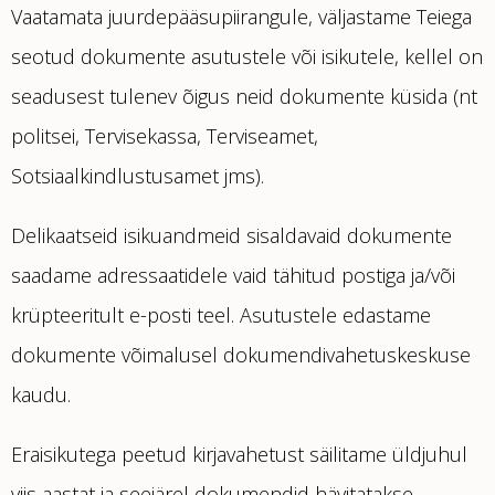
Vaatamata juurdepääsupiirangule, väljastame Teiega
seotud dokumente asutustele või isikutele, kellel on
seadusest tulenev õigus neid dokumente küsida (nt
politsei, Tervisekassa, Terviseamet,
Sotsiaalkindlustusamet jms).
Delikaatseid isikuandmeid sisaldavaid dokumente
saadame adressaatidele vaid tähitud postiga ja/või
krüpteeritult e-posti teel. Asutustele edastame
dokumente võimalusel dokumendivahetuskeskuse
kaudu.
Eraisikutega peetud kirjavahetust säilitame üldjuhul
viis aastat ja seejärel dokumendid hävitatakse.