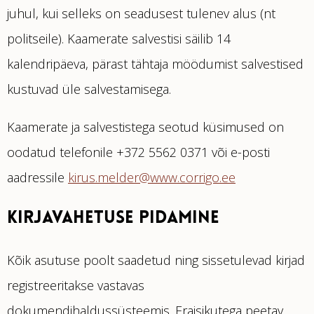
juhul, kui selleks on seadusest tulenev alus (nt
politseile). Kaamerate salvestisi säilib 14
kalendripäeva, pärast tähtaja möödumist salvestised
kustuvad üle salvestamisega.
Kaamerate ja salvestistega seotud küsimused on
oodatud telefonile +372 5562 0371 või e-posti
aadressile
kirus.melder@www.corrigo.ee
KIRJAVAHETUSE PIDAMINE
Kõik asutuse poolt saadetud ning sissetulevad kirjad
registreeritakse vastavas
dokumendihaldussüsteemis. Eraisikutega peetav