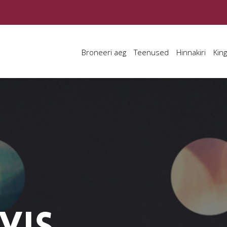
Broneeri aeg
Teenused
Hinnakiri
King