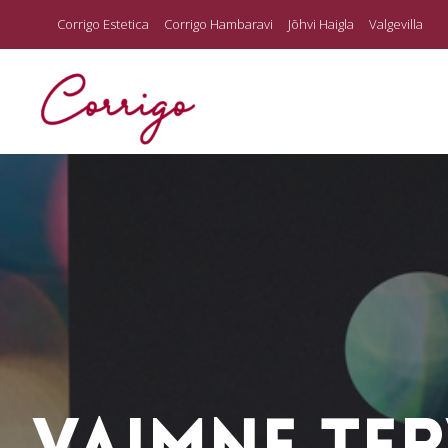
Corrigo Estetica
Corrigo Hambaravi
Jõhvi Haigla
Valgevilla