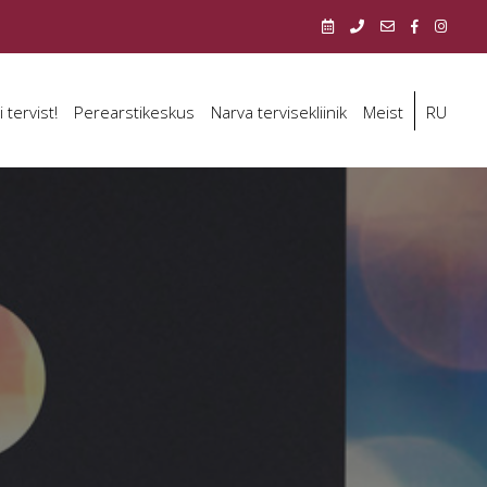
i tervist!
Perearstikeskus
Narva tervisekliinik
Meist
RU