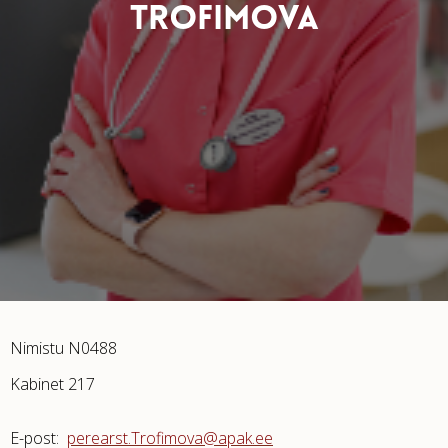
TROFIMOVA
Nimistu
N0488
Kabinet 217
E-post:
perearst.Trofimova@apak.ee