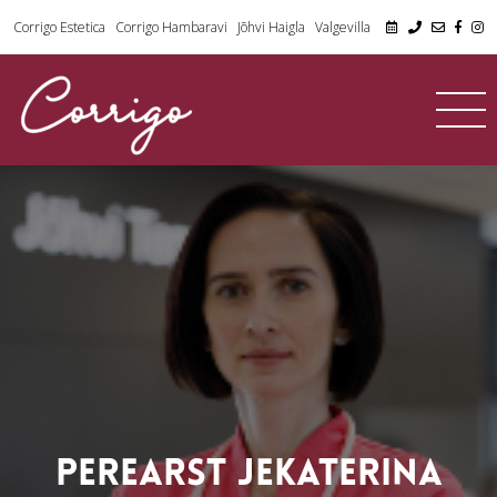
Corrigo Estetica
Corrigo Hambaravi
Jõhvi Haigla
Valgevilla
PEREARST JEKATERINA