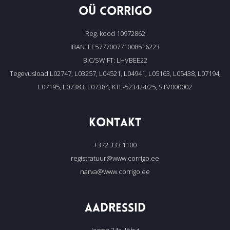
OÜ CORRIGO
Reg. kood 10972862
IBAN: EE577700771008516223
BIC/SWIFT: LHVBEE22
Tegevusload L02747, L03257, L04521, L04941, L05163, L05438, L07194,
L07195, L07383, L07384, KTL-523424/25, STV000002
KONTAKT
+372 333 1100
registratuur@www.corrigo.ee
narva@www.corrigo.ee
AADRESSID
Jaama 34a, Jõhvi