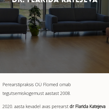
DR. FLARIDA KATEJEVA
Perearstipraksis OÜ Flomed omab
tegutsemiskogemust aastast 2008.
2020.
aasta kevadel avas perearst
dr Flarida Katejeva