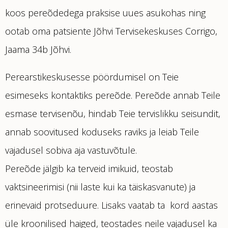
koos pereõdedega praksise uues asukohas ning
ootab oma patsiente Jõhvi Tervisekeskuses Corrigo,
Jaama 34b Jõhvi.
Perearstikeskusesse pöördumisel on Teie
esimeseks kontaktiks pereõde. Pereõde annab Teile
esmase tervisenõu, hindab Teie tervislikku seisundit,
annab soovitused koduseks raviks ja leiab Teile
vajadusel sobiva aja vastuvõtule.
Pereõde jälgib ka terveid imikuid, teostab
vaktsineerimisi (nii laste kui ka täiskasvanute) ja
erinevaid protseduure. Lisaks vaatab ta kord aastas
üle kroonilised haiged, teostades neile vajadusel ka