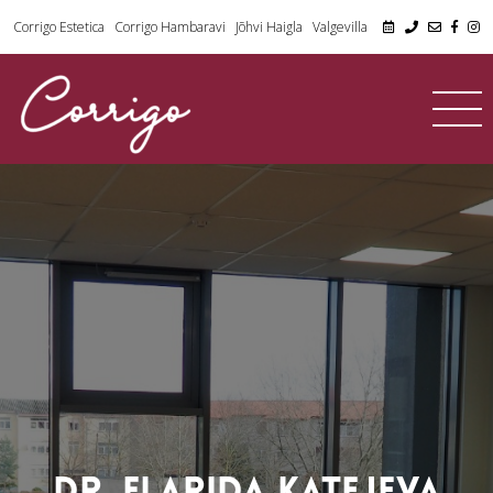
Corrigo Estetica
Corrigo Hambaravi
Jõhvi Haigla
Valgevilla