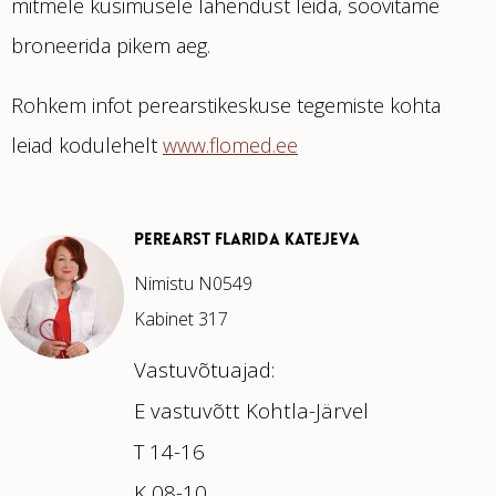
mitmele küsimusele lahendust leida, soovitame
broneerida pikem aeg.
Rohkem infot perearstikeskuse tegemiste kohta
leiad kodulehelt
www.flomed.ee
PEREARST FLARIDA KATEJEVA
Nimistu
N0549
Kabinet 317
Vastuvõtuajad:
E vastuvõtt Kohtla-Järvel
T 14-16
K 08-10