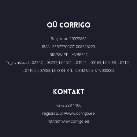
OÜ CORRIGO
Reg. kood 10972862
IBAN: EE577700771008516223
BIC/SWIFT: LHVBEE22
Tegevusload L02747, L03257, L04521, L04941, L05163, L05438, L07194,
L07195, L07383, L07384, KTL-523424/25, STV000002
KONTAKT
+372 333 1100
registratuur@www.corrigo.ee
narva@www.corrigo.ee