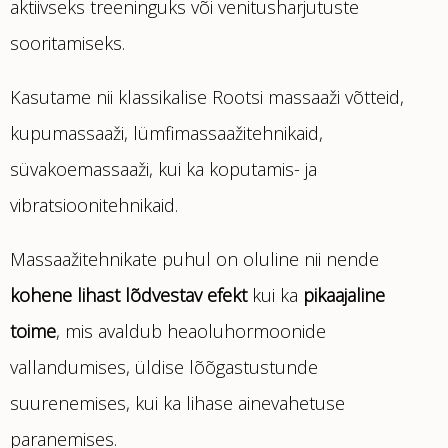
aktiivseks treeninguks või venitusharjutuste
sooritamiseks.
Kasutame nii klassikalise Rootsi massaaži võtteid,
kupumassaaži, lümfimassaažitehnikaid,
süvakoemassaaži, kui ka koputamis- ja
vibratsioonitehnikaid.
Massaažitehnikate puhul on oluline nii nende
kohene lihast lõdvestav efekt
kui ka
pikaajaline
toime
, mis avaldub heaoluhormoonide
vallandumises, üldise lõõgastustunde
suurenemises, kui ka lihase ainevahetuse
paranemises.