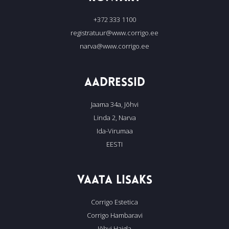
+372 333 1100
registratuur@www.corrigo.ee
narva@www.corrigo.ee
AADRESSID
Jaama 34a, Jõhvi
Linda 2, Narva
Ida-Virumaa
EESTI
VAATA LISAKS
Corrigo Estetica
Corrigo Hambaravi
Jõhvi Haigla