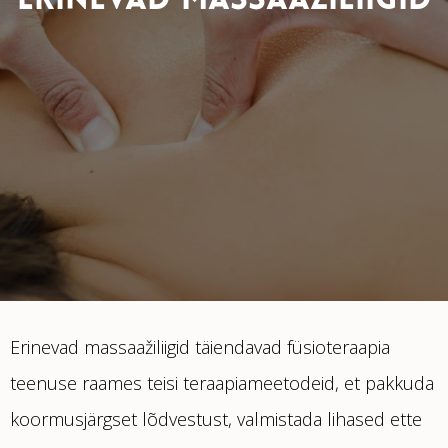
ERINEVAD MASSAAŽILIIGID
Erinevad massaažiliigid täiendavad füsioteraapia
teenuse raames teisi teraapiameetodeid, et pakkuda
koormusjärgset lõdvestust, valmistada lihased ette