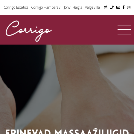
Corrigo Estetica
Corrigo Hambaravi
Jõhvi Haigla
Valgevilla