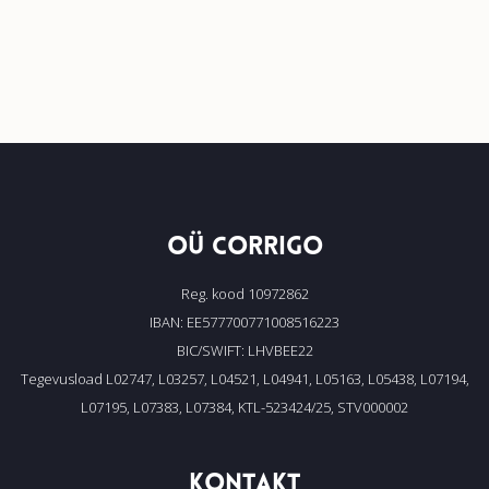
OÜ CORRIGO
Reg. kood 10972862
IBAN: EE577700771008516223
BIC/SWIFT: LHVBEE22
Tegevusload L02747, L03257, L04521, L04941, L05163, L05438, L07194,
L07195, L07383, L07384, KTL-523424/25, STV000002
KONTAKT