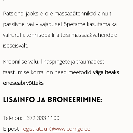
Patsiendi jaoks ei ole massaažitehnikad ainult
passiivne ravi – vajadusel õpetame kasutama ka
vahurulli, tennisepalli ja teisi massaaživahendeid
iseseisvalt.
Kroonilise valu, lihaspingete ja traumadest
taastumise korral on need meetodid
väga heaks
eneseabi võtteks
.
LISAINFO JA BRONEERIMINE:
Telefon: +372 333 1100
E-post:
registratuur@www.corrigo.ee