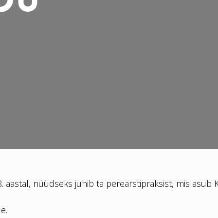
OÜ
 aastal, nüüdseks juhib ta perearstipraksist, mis asub K
e.