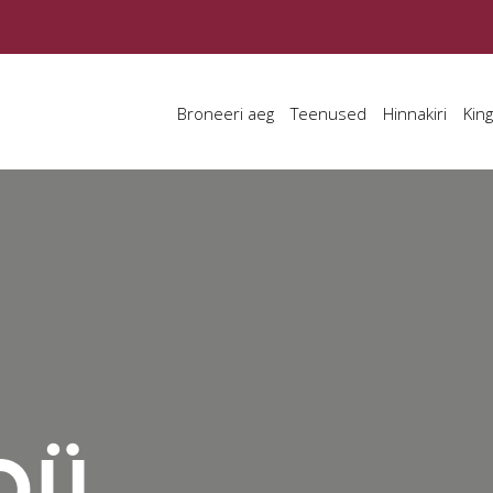
Broneeri aeg
Teenused
Hinnakiri
King