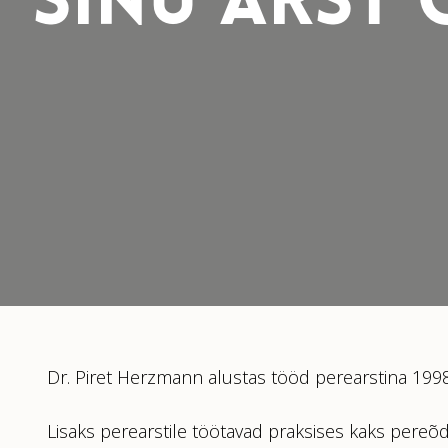
SINU ARST 
Dr. Piret Herzmann alustas tööd perearstina 1998.
Lisaks perearstile töötavad praksises kaks pereõd