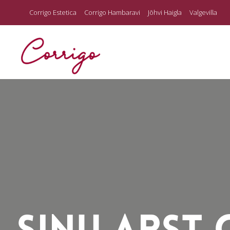
Corrigo Estetica
Corrigo Hambaravi
Jõhvi Haigla
Valgevilla