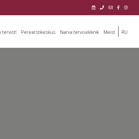
i tervist!
Perearstikeskus
Narva tervisekliinik
Meist
RU