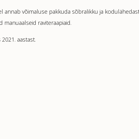
el annab võimaluse pakkuda sõbralikku ja kodulähedast
d manuaalseid raviteraapiaid.
 2021. aastast.
1