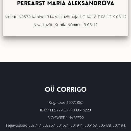
PEREARST MARIA ALEKSANDROVA
Nimistu N0570 Kabinet 314 Vastuvõtuajad: E 14-18 T 08-12 K 08-12
N vastuvõtt Kohtla-Nõmmel R 08-12
OÜ CORRIGO
Reg. kood 10972862
IBAN: EE577700771008516223
BIC/SWIFT: LHVBEE22
Tegevusload L02747, L03257, L04521, L04941, L05163, L05438, L07194,