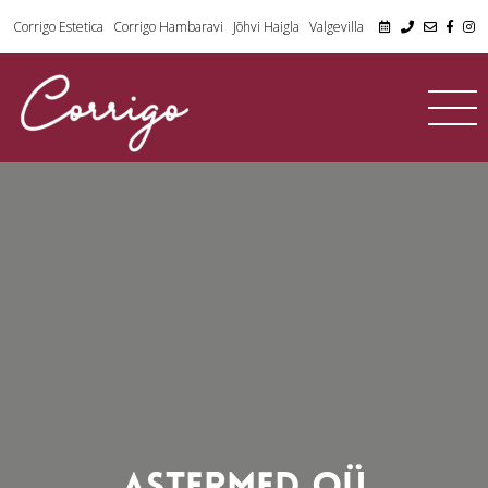
Corrigo Estetica
Corrigo Hambaravi
Jõhvi Haigla
Valgevilla