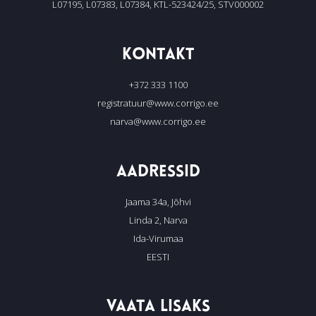
L07195, L07383, L07384, KTL-523424/25, STV000002
KONTAKT
+372 333 1100
registratuur@www.corrigo.ee
narva@www.corrigo.ee
AADRESSID
Jaama 34a, Jõhvi
Linda 2, Narva
Ida-Virumaa
EESTI
VAATA LISAKS